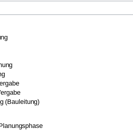
ung
nung
ng
Vergabe
Vergabe
 (Bauleitung)
e Planungsphase