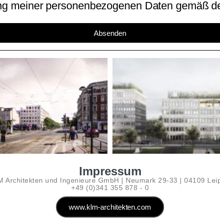
ung meiner personenbezogenen Daten gemäß de
Absenden
Impressum
 Architekten und Ingenieure GmbH | Neumark 29-33 | 04109 Lei
+49 (0)341 355 878 - 0
www.klm-architekten.com